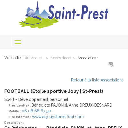
Toggle
navigation
Vous êtes ici :
Accueil
Accès direct
Associations
Retour à la liste Associations
FOOTBALL (Etoile sportive Jouy | St-Prest)
Sport - Développement personnel
Bénédicte PAJON & Anne DREUX-BESNARD
Président(e) :
06 08 68 67 50
Mobile :
www.esjouystprestfoot.com
Site Internet :
Description :
Co-Présidentes : Bénédicte PAJON et Anne DREUX-