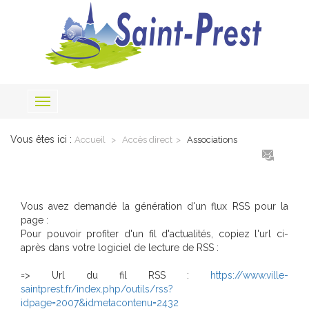
Toggle
navigation
Vous êtes ici :
Accueil
Accès direct
Associations
Vous avez demandé la génération d'un flux RSS pour la
page :
Pour pouvoir profiter d'un fil d'actualités, copiez l'url ci-
après dans votre logiciel de lecture de RSS :
=> Url du fil RSS :
https://www.ville-
saintprest.fr/index.php/outils/rss?
idpage=2007&idmetacontenu=2432