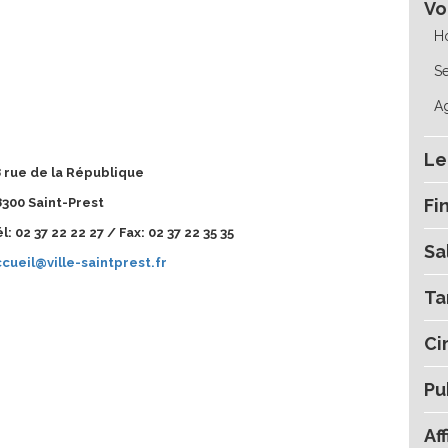
Vo
Ho
Se
A
Le
 rue de la République
300 Saint-Prest
Fi
l: 02 37 22 22 27 / Fax: 02 37 22 35 35
Sa
cueil@ville-saintprest.fr
Ta
Ci
Pu
Af