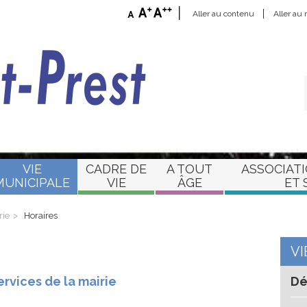
Aller au contenu
Aller au
VIE
CADRE DE
A TOUT
ASSOCIATI
MUNICIPALE
VIE
ÂGE
ET 
rie
Horaires
VI
rvices de la mairie
Dé