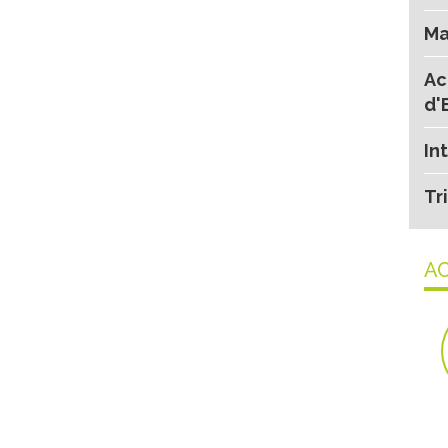
Ma
Ac
d'
In
Tr
AC