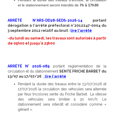
Pendant la durée des travaux d’enrobé, la circulation
et le stationnement seront interdits de
7h à 17h30
.
ARRÊTÉ N°ARS-DD28-SEDS-2026-14
portant
dérogation à l'arrêté préfectoral n°2012247-0004 du
3 septembre 2012 relatif au bruit :
lire l'arrêté
-du lundi au samedi, les travaux sont autorisés à partir
de 05h00 et jusqu'à 23h00
ARRÊTÉ N° 2026-089
portant reglementation de la
circulation et du stationnement
SENTE FRICHE BARBET du
13/07 au 17/07/26
:
lire l'arrêté
Pendant la durée des travaux entre le 13/07/2026 et
17/07/2026 la circulation des véhicules sera alternée
par feux tricolores sente du Friche Barbet. La vitesse
des véhicules sera limitée à 30 km/h. Le
stationnement sera interdit et considéré comme «
gênant ».