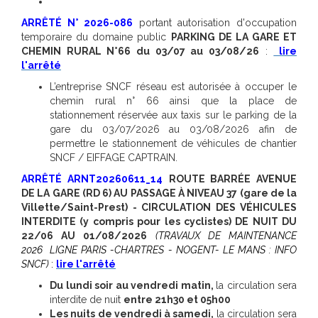
ARRÊTÉ N° 2026-086
portant autorisation d'occupation
temporaire du domaine public
PARKING DE LA GARE ET
CHEMIN RURAL N°66 du 03/07 au 03/08/26
:
lire
l'arrêté
L’entreprise SNCF réseau est autorisée à occuper le
chemin rural n° 66 ainsi que la place de
stationnement réservée aux taxis sur le parking de la
gare du 03/07/2026 au 03/08/2026 afin de
permettre le stationnement de véhicules de chantier
SNCF / EIFFAGE CAPTRAIN.
ARRÊTÉ
ARNT20260611_14
ROUTE BARRÉE AVENUE
DE LA GARE (RD 6) AU PASSAGE À NIVEAU 37 (gare de la
Villette/Saint-Prest) - CIRCULATION DES VÉHICULES
INTERDITE (y compris pour les cyclistes) DE NUIT DU
22/06 AU 01/08/2026
(TRAVAUX DE MAINTENANCE
2026 LIGNE PARIS -CHARTRES - NOGENT- LE MANS : INFO
SNCF)
:
lire l'arrêté
Du lundi soir au vendredi matin,
la circulation sera
interdite de nuit
entre 21h30 et 05h00
Les nuits de vendredi à samedi,
la circulation sera